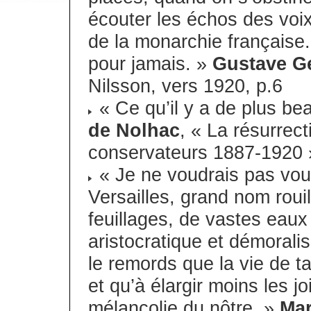
écouter les échos des voix
de la monarchie française
pour jamais. »
Gustave Ge
Nilsson, vers 1920, p.6
« Ce qu’il y a de plus bea
de Nolhac
, « La résurrect
conservateurs 1887-1920 »
« Je ne voudrais pas vous
Versailles, grand nom rouil
feuillages, de vastes eaux
aristocratique et démoral
le remords que la vie de tan
et qu’à élargir moins les j
mélancolie du nôtre. »
Mar