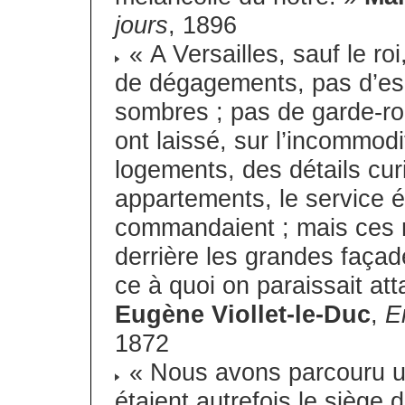
jours
, 1896
« A Versailles, sauf le roi
de dégagements, pas d’esc
sombres ; pas de garde-r
ont laissé, sur l’incommodi
logements, des détails cu
appartements, le service ét
commandaient ; mais ces m
derrière les grandes façade
ce à quoi on paraissait att
Eugène Viollet-le-Duc
,
E
1872
« Nous avons parcouru un
étaient autrefois le siège 