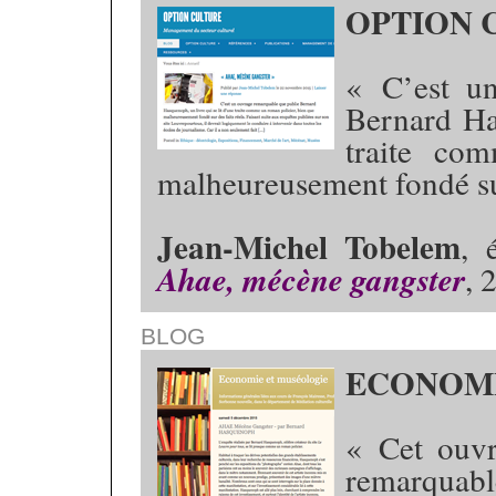
OPTION 
« C’est u
Bernard Ha
traite co
malheureusement fondé sur
Jean-Michel Tobelem
, 
Ahae, mécène gangster
, 
BLOG
ECONOMI
« Cet ouvra
remarquable