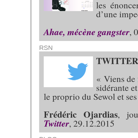
les énonce
d’une impe
Ahae, mécène gangster
, 
RSN
TWITTE
« Viens de 
sidérante e
le proprio du Sewol et ses
Frédéric Ojardias
, jou
Twitter
, 29.12.2015