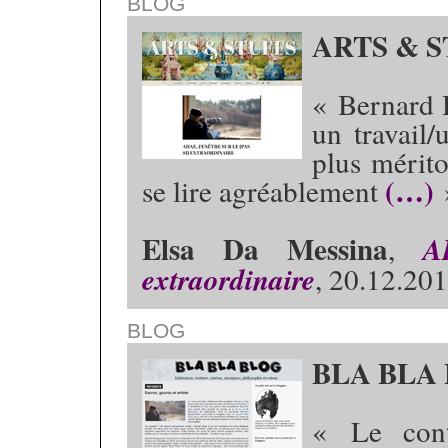
BLOG
ARTS & 
« Bernard 
un travail
plus mérito
(…)
se lire agréablement
Elsa Da Messina
,
A
extraordinaire
, 20.12.20
BLOG
BLA BLA
« Le cont