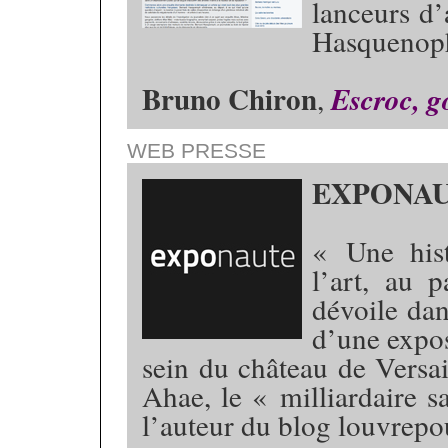
lanceurs d
Hasqueno
Bruno Chiron
,
Escroc, g
WEB PRESSE
EXPONA
« Une his
l’art, au 
dévoile dan
d’une expos
sein du château de Versai
Ahae, le « milliardaire s
l’auteur du blog louvrepo