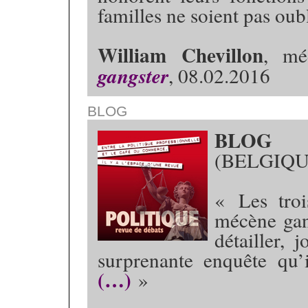
familles ne soient pas oub
William Chevillon
, mé
gangster
, 08.02.2016
BLOG
BLOG 
(BELGIQU
« Les tro
mécène gan
détailler, 
surprenante enquête qu’
(…)
»