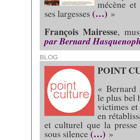
mécène et 
(…)
ses largesses
»
François Mairesse
, mus
par Bernard Hasquenop
BLOG
POINT C
« Bernard 
le plus bel
victimes et
en rétablis
et culturel que la presse
(…)
sous silence
»