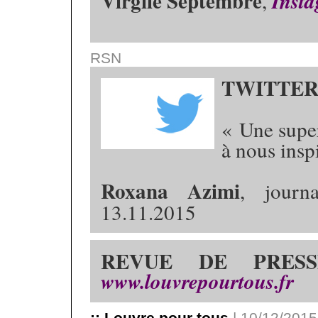
Virgile Septembre
,
Inst
RSN
TWITTE
« Une supe
à nous insp
Roxana Azimi
, journ
13.11.2015
REVUE DE PRESS
www.louvrepourtous.fr
:: Louvre pour tous
| 10/12/2015 