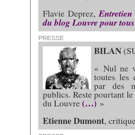
Flavie Deprez,
Entretien
du blog Louvre pour tous
PRESSE
BILAN
(S
« Nul ne v
toutes les
par des m
publics. Reste pourtant l
(…)
du Louvre
»
Etienne Dumont
, critiqu