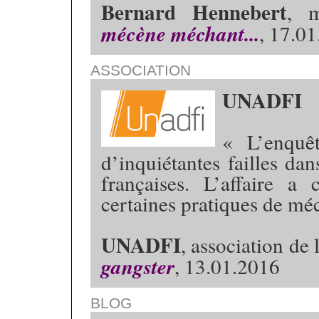
Bernard Hennebert
, m
mécène méchant...
, 17.0
ASSOCIATION
UNADFI
« L’enquê
d’inquiétantes failles dan
françaises. L’affaire a 
certaines pratiques de méc
UNADFI
, association de 
gangster
, 13.01.2016
BLOG