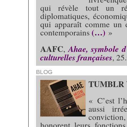
qui révèle tout un rés
diplomatiques, économiqu
qui apparaît comme un d
(…)
contemporains
»
AAFC
,
Ahae, symbole d’
culturelles françaises
, 25
BLOG
TUMBLR 
« C’est l’
aussi irr
conviction,
honorent leurs fonctions