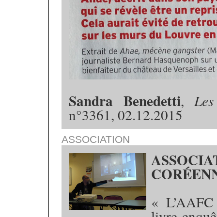
Sandra Benedetti
,
Les
n°3361, 02.12.2015
ASSOCIATION
ASSOCI
CORÉENN
« L’AAFC i
livre-enqu