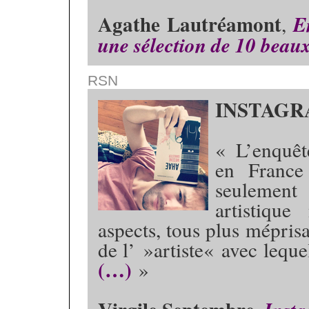
Agathe Lautréamont
,
E
une sélection de 10 beaux 
RSN
INSTAG
« L’enquêt
en France
seulement
artistique
aspects, tous plus méprisa
de l’ »artiste« avec leque
(…)
»