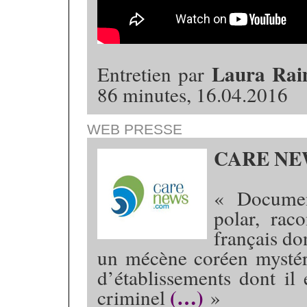
Laura Ra
Entretien par
86 minutes, 16.04.2016
WEB PRESSE
CARE NE
« Document
polar, rac
français do
un mécène coréen mystérie
d’établissements dont il 
(…)
criminel
»