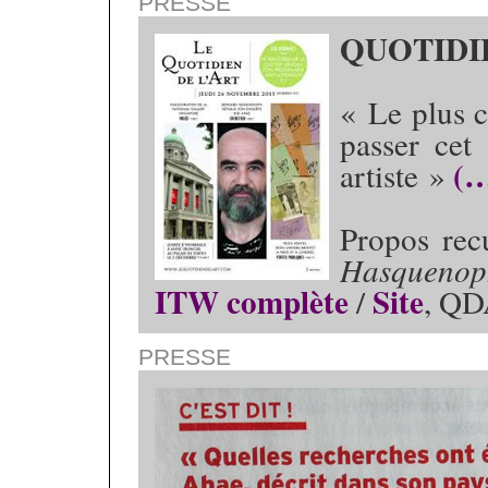
PRESSE
QUOTIDI
« Le plus c
passer cet
(
artiste »
Propos rec
Hasquenop
ITW complète
Site
/
, QD
PRESSE