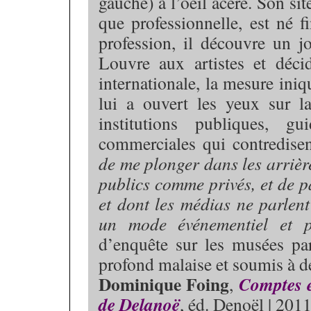
gauche) à l’oeil acéré. Son si
que professionnelle, est né 
profession, il découvre un j
Louvre aux artistes et décid
internationale, la mesure iniq
lui a ouvert les yeux sur l
institutions publiques, g
commerciales qui contredisen
de me plonger dans les arrièr
publics comme privés, et de pa
et dont les médias ne parlent
un mode événementiel et p
d’enquête sur les musées pa
profond malaise et soumis à d
Dominique Foing
Comptes e
,
de Delanoë
, éd. Denoël | 201