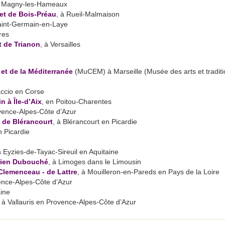
 Magny-les-Hameaux
et de Bois-Préau
, à Rueil-Malmaison
aint-Germain-en-Laye
res
t de Trianon
, à Versailles
 et de la Méditerranée
(MuCEM) à Marseille (Musée des arts et tradit
ccio en Corse
 à Île-d’Aix
, en Poitou-Charentes
ovence-Alpes-Côte d’Azur
 de Blérancourt
, à Blérancourt en Picardie
 Picardie
s Eyzies-de-Tayac-Sireuil en Aquitaine
drien Dubouché
, à Limoges dans le Limousin
Clemenceau - de Lattre
, à Mouilleron-en-Pareds en Pays de la Loire
ence-Alpes-Côte d’Azur
aine
, à Vallauris en Provence-Alpes-Côte d’Azur