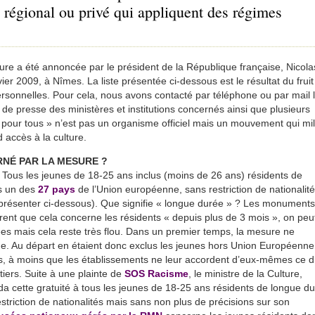
 régional ou privé qui appliquent des régimes
ure a été annoncée par le président de la République française, Nicola
vier 2009, à Nîmes. La liste présentée ci-dessous est le résultat du fruit
rsonnelles. Pour cela, nous avons contacté par téléphone ou par mail 
s de presse des ministères et institutions concernés ainsi que plusieurs
pour tous » n’est pas un organisme officiel mais un mouvement qui mil
 accès à la culture.
RNÉ PAR LA MESURE ?
Tous les jeunes de 18-25 ans inclus (moins de 26 ans) résidents de
s un des
27 pays
de l’Union européenne, sans restriction de nationalit
s à présenter ci-dessous). Que signifie « longue durée » ? Les monuments
ent que cela concerne les résidents « depuis plus de 3 mois », on peu
es mais cela reste très flou. Dans un premier temps, la mesure ne
e. Au départ en étaient donc exclus les jeunes hors Union Européenne
, à moins que les établissements ne leur accordent d’eux-mêmes ce dr
iers. Suite à une plainte de
SOS Racisme
, le ministre de la Culture,
da cette gratuité à tous les jeunes de 18-25 ans résidents de longue d
triction de nationalités mais sans non plus de précisions sur son