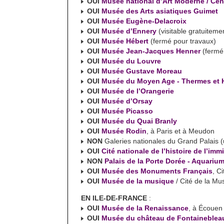
OUI
Musée national d’Art Moderne / Ce
OUI
Musée des Arts asiatiques Guimet
OUI
Musée Eugène-Delacroix
OUI
Musée d’Ennery
(visitable gratuiteme
OUI
Musée Hébert
(fermé pour travaux)
OUI
Musée Jean-Jacques Henner
(fermé
OUI
Musée du Louvre
OUI
Musée Gustave Moreau
OUI
Musée du Moyen Age - Thermes et H
OUI
Musée de l’Orangerie
OUI
Musée d’Orsay
OUI
Musée Picasso
OUI
Musée du Quai Branly
OUI
Musée Rodin
, à Paris et à Meudon
NON
Galeries nationales du Grand Palais 
OUI
Cité nationale de l’histoire de l’imm
NON
Palais de la Porte Dorée - Aquarium
OUI
Musée des Monuments Français
, C
OUI
Musée de la musique
/ Cité de la Mu
EN ILE-DE-FRANCE
:
OUI
Musée de la Renaissance
, à Écouen
OUI
Musée du château de Fontaineblea