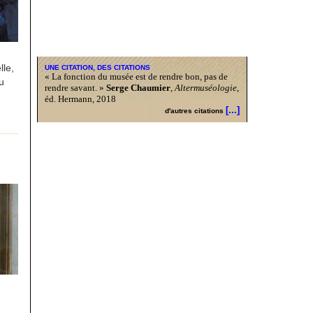
lle,
UNE CITATION, DES CITATIONS
« La fonction du musée est de rendre bon, pas de
u
rendre savant. »
Serge Chaumier
,
Altermuséologie
,
éd. Hermann, 2018
[...]
d'autres citations