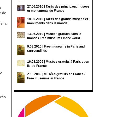
27.06.2010
|
Tarifs des principaux musées
s
et monuments de France
e de
18.06.2010
|
Tarifs des grands musées et
de la
monuments dans le monde
13.06.2010
|
Musées gratuits dans le
monde / Free museums in the world
9.03.2010
|
Free museums in Paris and
surroundings
16.03.2009
|
Musées gratuits à Paris et en
Ile-de-France
le
2.03.2009
|
Musées gratuits en France /
Free museums in France
ccès