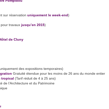
ntre Pompidou
nt sur réservation
uniquement le week-end
)
 pour travaux
jusqu’en 2015
)
ôtel de Cluny
(uniquement des expositions temporaires)
igration
Gratuité étendue pour les moins de 26 ans du monde entier
 tropical
(Tarif réduit de 4 à 25 ans)
ité de l’Architecture et du Patrimoine
sique
u