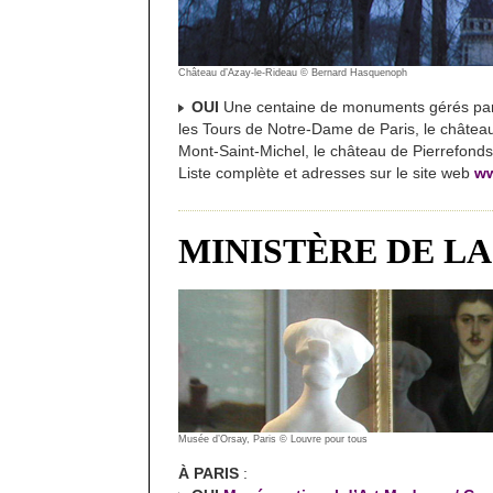
Château d’Azay-le-Rideau © Bernard Hasquenoph
OUI
Une centaine de monuments gérés par l’E
les Tours de Notre-Dame de Paris, le châtea
Mont-Saint-Michel, le château de Pierrefonds
Liste complète et adresses sur le site web
ww
MINISTÈRE DE L
Musée d’Orsay, Paris © Louvre pour tous
À PARIS
: