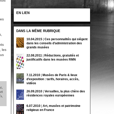
puis
EN LIEN
les
DANS LA MÊME RUBRIQUE
s,
10.04.2015
|
Ces personnalités qui siègent
dans les conseils d’administration des
nts
grands musées
 les
ous
22.08.2011
|
Réductions, gratuités et
justificatifs dans les musées RMN
7.11.2010
|
Musées de Paris & lieux
d’exposition : tarifs, horaires, accès,
vidéos
e,
et
26.09.2010
|
Versailles, la plus chère des
s,
résidences royales européennes
6.07.2010
|
Art, musées et patrimoine
religieux en France