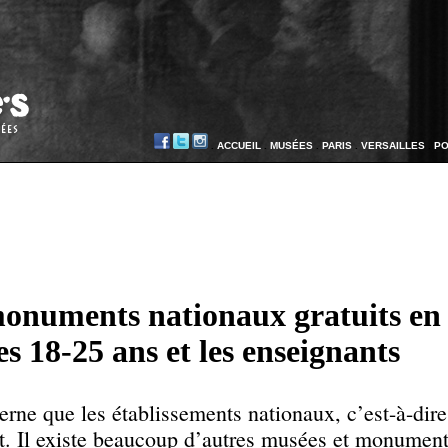
.
ACCUEIL
.
MUSÉES
.
PARIS
.
VERSAILLES
.
PO
monuments nationaux gratuits en
s 18-25 ans et les enseignants
cerne que les établissements nationaux, c’est-à-dire
t. Il existe beaucoup d’autres musées et monument