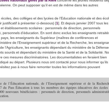
sées nationaux gérés par la RMN
concerne les jeunes résidents de
péenne. On peut supposer qu’il en est de même dans les autres
écoles, des collèges et des lycées de l’Education nationale et des éco
ir justificatif à présenter ci-dessous) [
1
]. Et depuis janvier 2007 tous les
t établissements scolaires : personnels de direction, personnels
é, personnels d’éducation. En sont donc exclus les enseignants retraité
 pays, les enseignants du Supérieur (maîtres de conférences et
inistère de l’Enseignement supérieur et de la Recherche, les enseigna
de l’Agriculture, les enseignants dépendant du ministère de la Défense,
s sourds et dépendant du ministère de la Santé et de la Solidarité. N
re ces mesures discriminatoires. Les documentalistes en feraient bien
diqué au départ. Plusieurs nous ont contacté pour nous informer qu’ils
’hésitez pas à nous faire remonter toutes les informations pouvant
e de l’Éducation nationale, de l’Enseignement supérieur et de la Recherch
7 du Pass Éducation à tous les membres des équipes éducatives des écoles 
000 nouveaux bénéficiaires : personnels de direction, personnels administratif
cation.