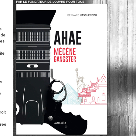
PAR LE FONDATEUR DE LOUVRE POUR TOUS
s
 de
les
ite
és
t
oit
urée