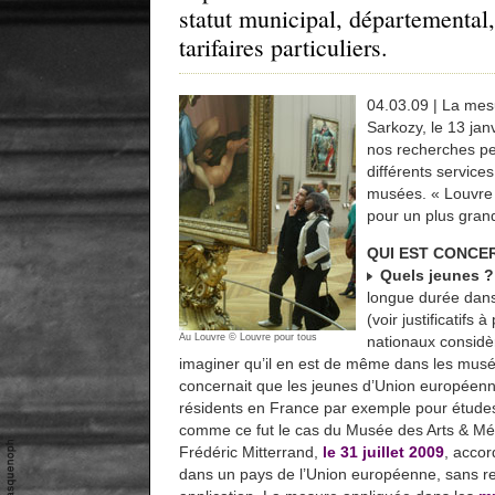
statut municipal, départemental,
tarifaires particuliers.
04.03.09 | La mes
Sarkozy, le 13 jan
nos recherches pe
différents service
musées. « Louvre 
pour un plus grand
QUI EST CONCE
Quels jeunes ?
longue durée dan
(voir justificatif
Au Louvre © Louvre pour tous
nationaux considèr
imaginer qu’il en est de même dans les musé
concernait que les jeunes d’Union européenn
résidents en France par exemple pour études
comme ce fut le cas du Musée des Arts & Mét
Frédéric Mitterrand,
le 31 juillet 2009
, accor
dans un pays de l’Union européenne, sans res