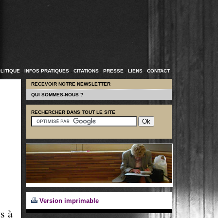
LITIQUE
.
INFOS PRATIQUES
.
CITATIONS
.
PRESSE
.
LIENS
.
CONTACT
.
RECEVOIR NOTRE NEWSLETTER
QUI SOMMES-NOUS ?
RECHERCHER DANS TOUT LE SITE
Version imprimable
s à