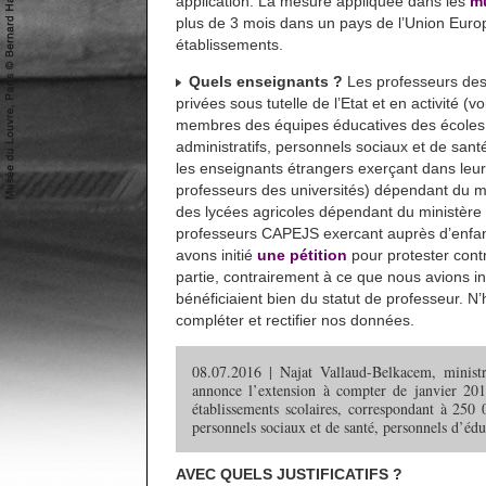
application. La mesure appliquée dans les
mu
plus de 3 mois dans un pays de l’Union Euro
établissements.
Quels enseignants ?
Les professeurs des 
privées sous tutelle de l’Etat et en activité (vo
membres des équipes éducatives des écoles e
administratifs, personnels sociaux et de sant
les enseignants étrangers exerçant dans leur
professeurs des universités) dépendant du m
des lycées agricoles dépendant du ministère 
professeurs CAPEJS exercant auprès d’enfant
avons initié
une pétition
pour protester cont
partie, contrairement à ce que nous avions in
bénéficiaient bien du statut de professeur. N
compléter et rectifier nos données.
08.07.2016 | Najat Vallaud-Belkacem, ministr
annonce l’extension à compter de janvier 201
établissements scolaires, correspondant à 250 
personnels sociaux et de santé, personnels d’édu
AVEC QUELS JUSTIFICATIFS ?