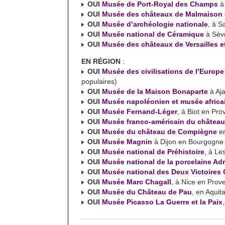
OUI
Musée de Port-Royal des Champs
à
OUI
Musée des châteaux de Malmaison 
OUI
Musée d’archéologie nationale
, à S
OUI
Musée national de Céramique
à Sèv
OUI
Musée des châteaux de Versailles e
EN RÉGION
:
OUI
Musée des civilisations de l’Europe
populaires)
OUI
Musée de la Maison Bonaparte
à Aja
OUI
Musée napoléonien et musée africain
OUI
Musée Fernand-Léger
, à Biot en Pr
OUI
Musée franco-américain du château
OUI
Musée du château de Compiègne
en
OUI
Musée Magnin
à Dijon en Bourgogne
OUI
Musée national de Préhistoire
, à Le
OUI
Musée national de la porcelaine A
OUI
Musée national des Deux Victoires 
OUI
Musée Marc Chagall
, à Nice en Prov
OUI
Musée du Château de Pau
, en Aquit
OUI
Musée Picasso La Guerre et la Paix