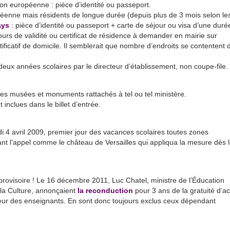
on européenne : pièce d’identité ou passeport.
éenne mais résidents de longue durée (depuis plus de 3 mois selon le
ays
: pièce d’identité ou passeport + carte de séjour ou visa d’une duré
cours de validité ou certificat de résidence à demander en mairie sur
tificatif de domicile. Il semblerait que nombre d’endroits se contentent 
deux années scolaires par le directeur d’établissement, non coupe-file.
s musées et monuments rattachés à tel ou tel ministère.
 inclues dans le billet d’entrée.
i 4 avril 2009, premier jour des vacances scolaires toutes zones
t l’appel comme le château de Versailles qui appliqua la mesure dès 
ue provisoire ! Le 16 décembre 2011, Luc Chatel, ministre de l’Éducation
e la Culture, annonçaient
la reconduction
pour 3 ans de la gratuité d’a
r des enseignants. En sont donc toujours exclus ceux dépendant